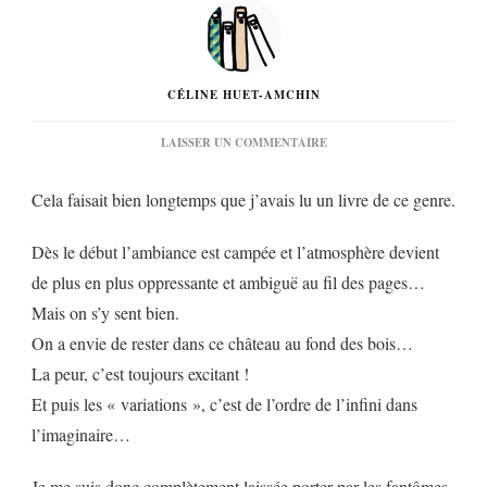
CÉLINE HUET-AMCHIN
SUR
LAISSER UN COMMENTAIRE
« LES
VARIATIONS
Cela faisait bien longtemps que j’avais lu un livre de ce genre.
FANTÔMES »
DE
RÉGIS
Dès le début l’ambiance est campée et l’atmosphère devient
DESCOTT…
de plus en plus oppressante et ambiguë au fil des pages…
Mais on s’y sent bien.
On a envie de rester dans ce château au fond des bois…
La peur, c’est toujours excitant !
Et puis les « variations », c’est de l’ordre de l’infini dans
l’imaginaire…
Je me suis donc complètement laissée porter par les fantômes