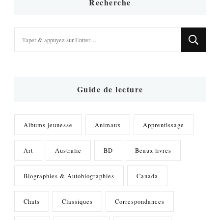
Recherche
Vous
recherchiez
quelque
chose
?
Guide de lecture
Albums jeunesse
Animaux
Apprentissage
Art
Australie
BD
Beaux livres
Biographies & Autobiographies
Canada
Chats
Classiques
Correspondances