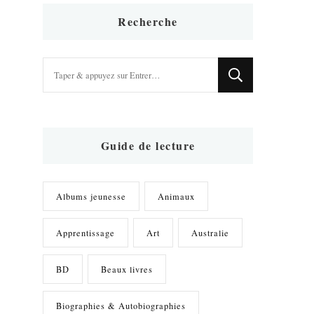
Recherche
Vous
recherchiez
quelque
chose
?
Guide de lecture
Albums jeunesse
Animaux
Apprentissage
Art
Australie
BD
Beaux livres
Biographies & Autobiographies