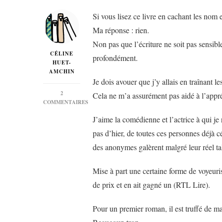
Si vous lisez ce livre en cachant les nom e
Ma réponse : rien.
Non pas que l’écriture ne soit pas sensibl
CÉLINE
profondément.
HUET-
AMCHIN
Je dois avouer que j’y allais en traînant 
2
Cela ne m’a assurément pas aidé à l’appré
COMMENTAIRES
SUR
J’aime la comédienne et l’actrice à qui je
« LES
RÊVEURS »
pas d’hier, de toutes ces personnes déjà c
D’ISABELLE
des anonymes galèrent malgré leur réel ta
CARRÉ…
Mise à part une certaine forme de voyeuris
de prix et en ait gagné un (RTL Lire).
Pour un premier roman, il est truffé de mal