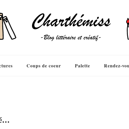
ctures
Coups de coeur
Palette
Rendez-vo
ré…