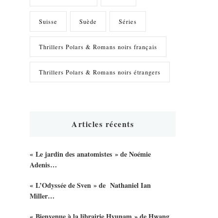
Suisse
Suède
Séries
Thrillers Polars & Romans noirs français
Thrillers Polars & Romans noirs étrangers
Articles récents
« Le jardin des anatomistes » de Noémie
Adenis…
« L’Odyssée de Sven » de Nathaniel Ian
Miller…
« Bienvenue à la librairie Hyunam » de Hwang