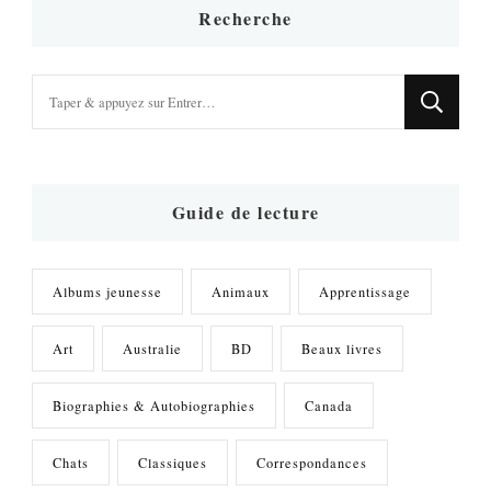
Recherche
Vous
recherchiez
quelque
chose
?
Guide de lecture
Albums jeunesse
Animaux
Apprentissage
Art
Australie
BD
Beaux livres
Biographies & Autobiographies
Canada
Chats
Classiques
Correspondances