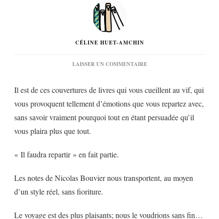
CÉLINE HUET-AMCHIN
SUR
LAISSER UN COMMENTAIRE
« IL
FAUDRA
Il est de ces couvertures de livres qui vous cueillent au vif, qui
REPARTIR »
DE
vous provoquent tellement d’émotions que vous repartez avec,
NICOLAS
sans savoir vraiment pourquoi tout en étant persuadée qu’il
BOUVIER…
vous plaira plus que tout.
« Il faudra repartir » en fait partie.
Les notes de Nicolas Bouvier nous transportent, au moyen
d’un style réel, sans fioriture.
Le voyage est des plus plaisants; nous le voudrions sans fin…