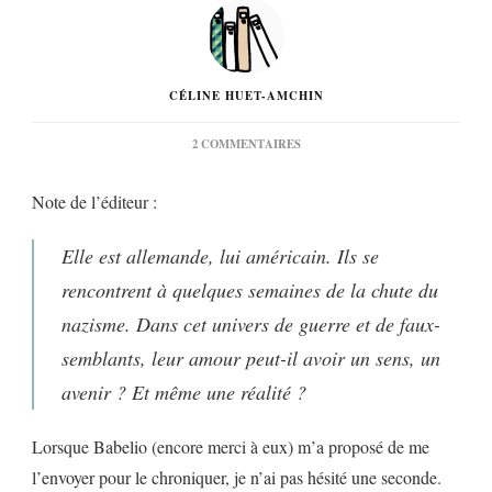
CÉLINE HUET-AMCHIN
SUR
2 COMMENTAIRES
« LE
SOLDAT
Note de l’éditeur :
FANTÔME »
DE
JEAN-
Elle est allemande, lui américain. Ils se
GUY
SOUMY…
rencontrent à quelques semaines de la chute du
nazisme. Dans cet univers de guerre et de faux-
semblants, leur amour peut-il avoir un sens, un
avenir ? Et même une réalité ?
Lorsque Babelio (encore merci à eux) m’a proposé de me
l’envoyer pour le chroniquer, je n’ai pas hésité une seconde.