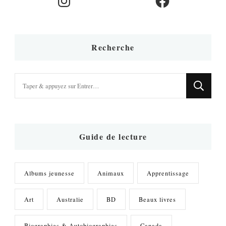
Recherche
Vous
recherchiez
quelque
chose
?
Guide de lecture
Albums jeunesse
Animaux
Apprentissage
Art
Australie
BD
Beaux livres
Biographies & Autobiographies
Canada