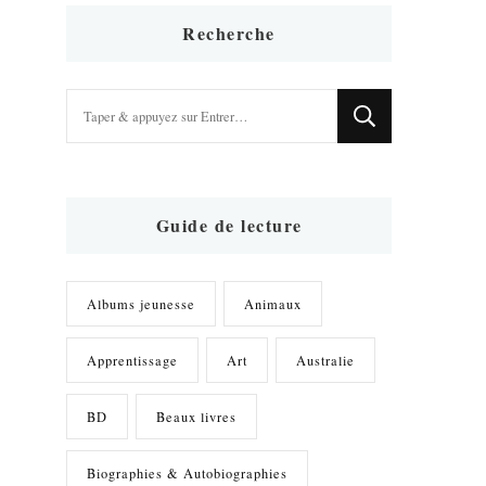
Recherche
Vous
recherchiez
quelque
chose
?
Guide de lecture
Albums jeunesse
Animaux
Apprentissage
Art
Australie
BD
Beaux livres
Biographies & Autobiographies