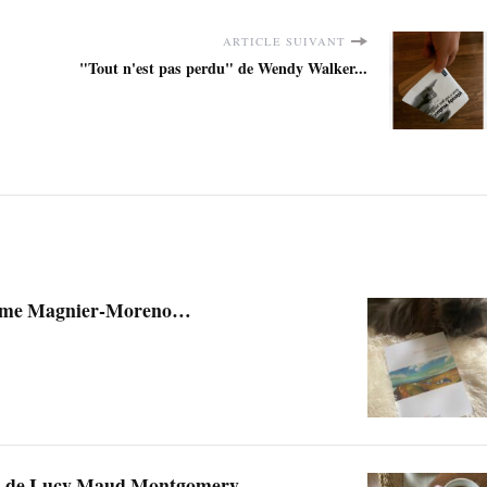
ARTICLE SUIVANT
"Tout n'est pas perdu" de Wendy Walker...
rôme Magnier-Moreno…
» de Lucy Maud Montgomery…