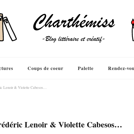
ctures
Coups de coeur
Palette
Rendez-vo
ric Lenoir & Violette Cabesos…
rédéric Lenoir & Violette Cabesos…