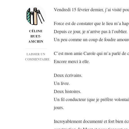
Vendredi 15 février dernier, j’ai visité p
Force est de constater que le lieu m’a ha
Depuis ce jour, je n’arrive pas à l’oublier.
CÉLINE
HUET-
Un peu comme un coup de foudre amoureu
AMCHIN
C’est mon amie Carole qui m’a parlé de ce l
LAISSER UN
COMMENTAIRE
Encore merci à elle.
SUR
« LA
Deux écrivains.
PROMESSE
DE
Un livre.
L’ANGE »
DE
Deux histoires.
FRÉDÉRIC
Un fil conducteur (que je préfère volonta
LENOIR
&
jours.
VIOLETTE
CABESOS…
Incroyablement documenté et fort bien éc