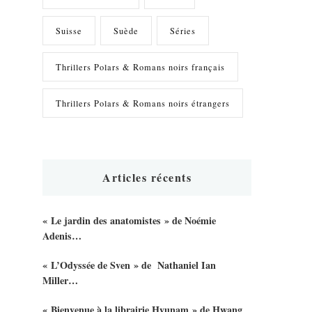
Suisse
Suède
Séries
Thrillers Polars & Romans noirs français
Thrillers Polars & Romans noirs étrangers
Articles récents
« Le jardin des anatomistes » de Noémie
Adenis…
« L’Odyssée de Sven » de Nathaniel Ian
Miller…
« Bienvenue à la librairie Hyunam » de Hwang