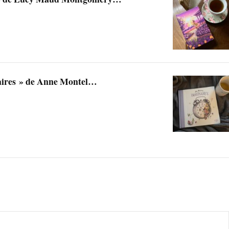
aires » de Anne Montel…