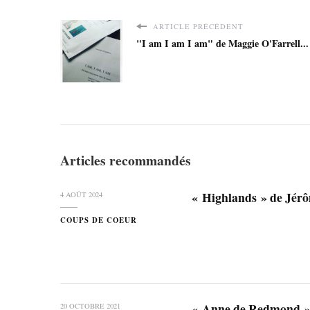
ARTICLE PRÉCÉDENT
"I am I am I am" de Maggie O'Farrell...
Articles recommandés
« Highlands » de Jé
4 AOÛT 2024
COUPS DE COEUR
« Anne de Redmond 
20 OCTOBRE 2021