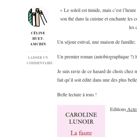
« Le soleil est timide, mais c’est l’heu
son thé dans la cuisine et enchante les c
les
CÉLINE
HUET-
Un séjour estival, une maison de famille;
AMCHIN
Un premier roman (autobiographique ?) luc
LAISSER UN
COMMENTAIRE
SUR
Je suis ravie de ce hasard de choix chez mo
« LA
fait qu’il soit édité dans une des plus bel
FAUTE
DE
GOÛT »
Belle lecture à tous !
DE
CAROLINE
LUNOIR…
Editions
Acte