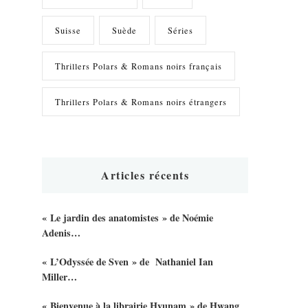
Suisse
Suède
Séries
Thrillers Polars & Romans noirs français
Thrillers Polars & Romans noirs étrangers
Articles récents
« Le jardin des anatomistes » de Noémie
Adenis…
« L’Odyssée de Sven » de Nathaniel Ian
Miller…
« Bienvenue à la librairie Hyunam » de Hwang