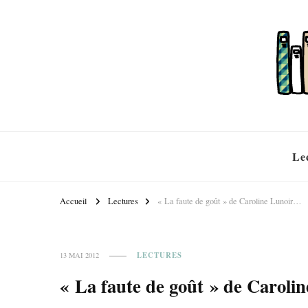
Le
Accueil
Lectures
« La faute de goût » de Caroline Lunoir…
LECTURES
13 MAI 2012
« La faute de goût » de Carol