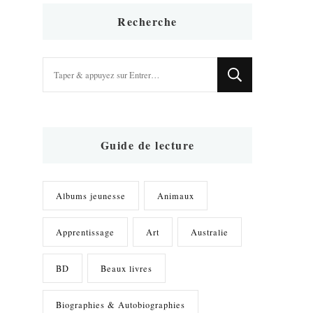
Recherche
Vous
recherchiez
quelque
chose
?
Guide de lecture
Albums jeunesse
Animaux
Apprentissage
Art
Australie
BD
Beaux livres
Biographies & Autobiographies