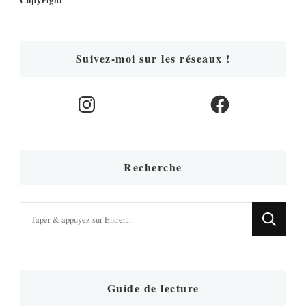
Suivez-moi sur les réseaux !
Instagram
Facebook
Recherche
Vous
recherchiez
quelque
chose
?
Guide de lecture