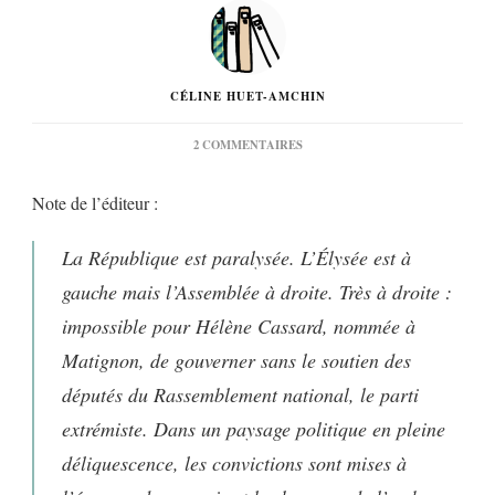
CÉLINE HUET-AMCHIN
SUR
2 COMMENTAIRES
« EN
PAYS
Note de l’éditeur :
CONQUIS »
DE
THOMAS
La République est paralysée. L’Élysée est à
BRONNEC…
gauche mais l’Assemblée à droite. Très à droite :
impossible pour Hélène Cassard, nommée à
Matignon, de gouverner sans le soutien des
députés du Rassemblement national, le parti
extrémiste. Dans un paysage politique en pleine
déliquescence, les convictions sont mises à