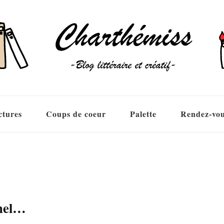
ctures
Coups de coeur
Palette
Rendez-vo
rnel…