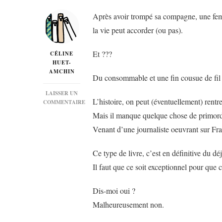
Après avoir trompé sa compagne, une fe
la vie peut accorder (ou pas).
Et ???
CÉLINE
HUET-
AMCHIN
Du consommable et une fin cousue de fil 
LAISSER UN
L’histoire, on peut (éventuellement) rentr
COMMENTAIRE
SUR
Mais il manque quelque chose de primordi
« DIS-
Venant d’une journaliste oeuvrant sur Fra
MOI
OUI »
DE
Ce type de livre, c’est en définitive du déj
BRIGITTE
KERNEL…
Il faut que ce soit exceptionnel pour que c
Dis-moi oui ?
Malheureusement non.