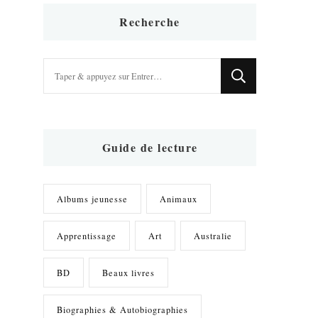
Recherche
Vous
recherchiez
quelque
chose
?
Guide de lecture
Albums jeunesse
Animaux
Apprentissage
Art
Australie
BD
Beaux livres
Biographies & Autobiographies