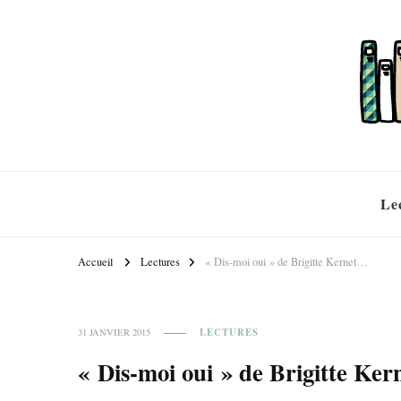
Le
Accueil
Lectures
« Dis-moi oui » de Brigitte Kernel…
LECTURES
31 JANVIER 2015
« Dis-moi oui » de Brigitte Ke