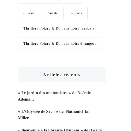
Suisse
Suède
Séries
Thrillers Polars & Romans noirs français
Thrillers Polars & Romans noirs étrangers
Articles récents
« Le jardin des anatomistes » de Noémie
Adenis…
« L’Odyssée de Sven » de Nathaniel Ian
Miller…
« Bienvenue à la librairie Hyunam » de Hwang