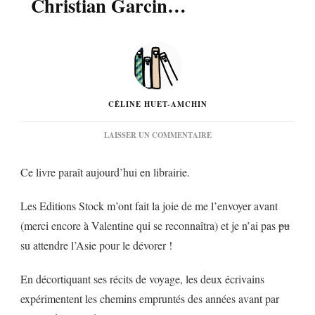
Christian Garcin…
CÉLINE HUET-AMCHIN
SUR
LAISSER UN COMMENTAIRE
« DANS
LES
Ce livre paraît aujourd’hui en librairie.
PAS
D’ALEXANDRA
DAVID-
Les Editions Stock m’ont fait la joie de me l’envoyer avant
NÉEL »
D’ERIC
(merci encore à Valentine qui se reconnaîtra) et je n’ai pas
pu
FAYE
su attendre l’Asie pour le dévorer !
&
CHRISTIAN
GARCIN…
En décortiquant ses récits de voyage, les deux écrivains
expérimentent les chemins empruntés des années avant par