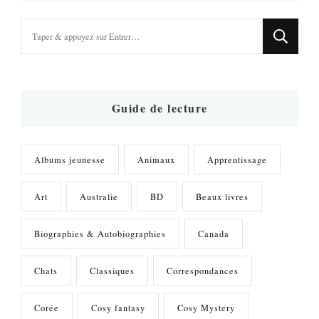
Vous
recherchiez
quelque
chose
?
Guide de lecture
Albums jeunesse
Animaux
Apprentissage
Art
Australie
BD
Beaux livres
Biographies & Autobiographies
Canada
Chats
Classiques
Correspondances
Corée
Cosy fantasy
Cosy Mystery