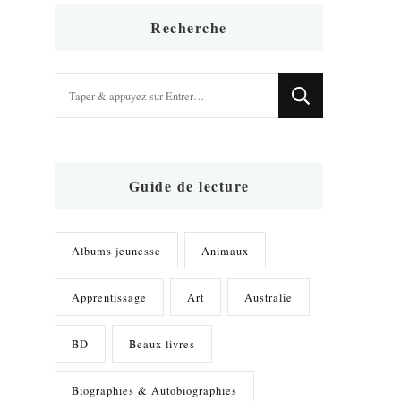
Recherche
Vous
recherchiez
quelque
chose
?
Guide de lecture
Albums jeunesse
Animaux
Apprentissage
Art
Australie
BD
Beaux livres
Biographies & Autobiographies