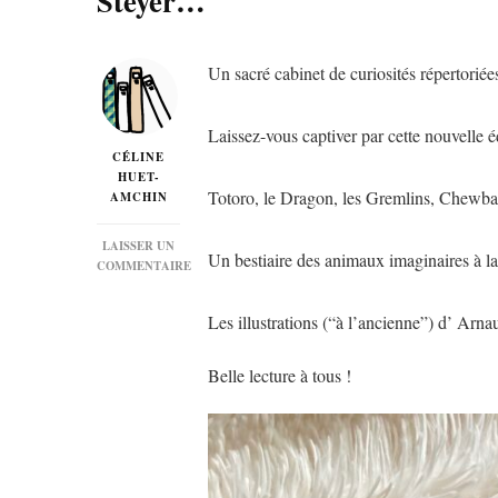
Steyer…
Un sacré cabinet de curiosités répertoriée
Laissez-vous captiver par cette nouvelle 
CÉLINE
HUET-
Totoro, le Dragon, les Gremlins, Chewbac
AMCHIN
LAISSER UN
Un bestiaire des animaux imaginaires à la 
COMMENTAIRE
SUR
« ANATOMIE
Les illustrations (“à l’ancienne”) d’ Arn
COMPARÉE
DES
ESPÈCES
Belle lecture à tous !
IMAGINAIRES »
DE
JEAN-
SÉBASTIEN
STEYER…