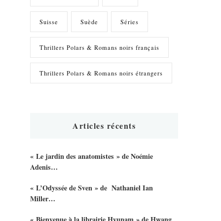
Suisse
Suède
Séries
Thrillers Polars & Romans noirs français
Thrillers Polars & Romans noirs étrangers
Articles récents
« Le jardin des anatomistes » de Noémie
Adenis…
« L’Odyssée de Sven » de Nathaniel Ian
Miller…
« Bienvenue à la librairie Hyunam » de Hwang