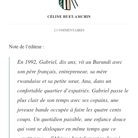
CÉLINE HUET-AMCHIN
SUR
2 COMMENTAIRES
« PETIT
PAYS »
Note de l’éditeur :
DE
GAËL
FAYE…
En 1992, Gabriel, dix ans, vit au Burundi avec
son père français, entrepreneur, sa mère
rwandaise et sa petite sœur, Ana, dans un
confortable quartier d’expatriés. Gabriel passe le
plus clair de son temps avec ses copains, une
joyeuse bande occupée à faire les quatre cents
coups. Un quotidien paisible, une enfance douce
qui vont se disloquer en même temps que ce
« petit pays » d’Afrique brutalement malmené