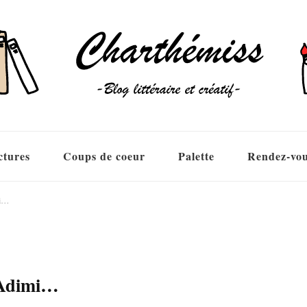
ctures
Coups de coeur
Palette
Rendez-vo
mi…
 Adimi…