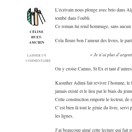
L’écrivain nous plonge avec brio dans Alg
tombé dans l’oubli.
Ce roman lui rend hommage, sans aucun 
CÉLINE
HUET-
Cela fleure bon l’amour des livres, le pa
AMCHIN
« Je n’ai plus d’argent
LAISSER UN
COMMENTAIRE
SUR
On y croise Camus, St Ex et tant d’autr
« NOS
RICHESSES »
DE
Kaouther Adimi fait revivre l’homme, le libr
KAOUTHER
jamais existé et le lieu par le biais du je
ADIMI…
Cette construction emporte le lecteur, de m
C’est bien là tout le génie du livre, servi
les lignes.
J’ai beaucoup aimé cette lecture qui fait 