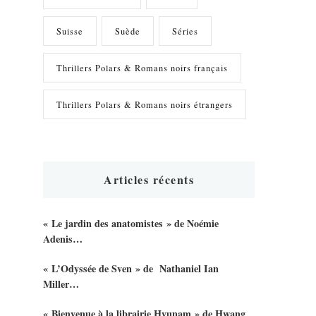
Suisse
Suède
Séries
Thrillers Polars & Romans noirs français
Thrillers Polars & Romans noirs étrangers
Articles récents
« Le jardin des anatomistes » de Noémie
Adenis…
« L’Odyssée de Sven » de Nathaniel Ian
Miller…
« Bienvenue à la librairie Hyunam » de Hwang