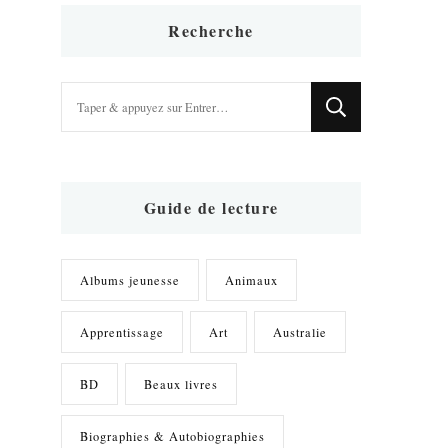
Recherche
Vous
recherchiez
quelque
chose
?
Guide de lecture
Albums jeunesse
Animaux
Apprentissage
Art
Australie
BD
Beaux livres
Biographies & Autobiographies