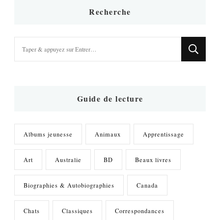
Recherche
Vous
recherchiez
quelque
chose
?
Guide de lecture
Albums jeunesse
Animaux
Apprentissage
Art
Australie
BD
Beaux livres
Biographies & Autobiographies
Canada
Chats
Classiques
Correspondances