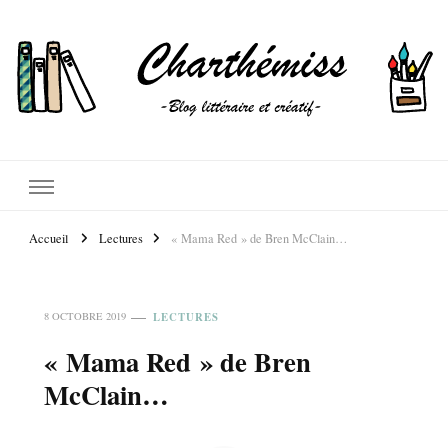
Accueil
Lectures
« Mama Red » de Bren McClain…
LECTURES
8 OCTOBRE 2019
« Mama Red » de Bren
McClain…