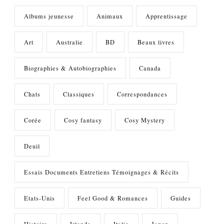
Albums jeunesse
Animaux
Apprentissage
Art
Australie
BD
Beaux livres
Biographies & Autobiographies
Canada
Chats
Classiques
Correspondances
Corée
Cosy fantasy
Cosy Mystery
Deuil
Essais Documents Entretiens Témoignages & Récits
Etats-Unis
Feel Good & Romances
Guides
Histoire
Irlande
Italie
Japon