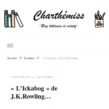
Accueil
Lectures
« L’Ickabog » de J.K.Rowling…
LECTURES
15 JANVIER 2021
« L’Ickabog » de
J.K.Rowling…