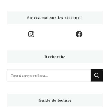
Suivez-moi sur les réseaux !
Instagram
Facebook
Recherche
Vous
recherchiez
quelque
chose
?
Guide de lecture