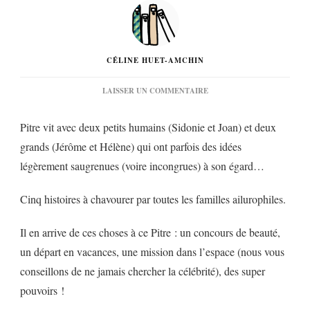
CÉLINE HUET-AMCHIN
SUR
LAISSER UN COMMENTAIRE
« LE
CHAT
Pitre vit avec deux petits humains (Sidonie et Joan) et deux
PITRE »
DE
grands (Jérôme et Hélène) qui ont parfois des idées
FLORENCE
légèrement saugrenues (voire incongrues) à son égard…
HINCKEL…
Cinq histoires à chavourer par toutes les familles ailurophiles.
Il en arrive de ces choses à ce Pitre
:
un concours de beauté,
un départ en vacances, une mission dans l’espace (nous vous
conseillons de ne jamais chercher la célébrité), des super
pouvoirs
!