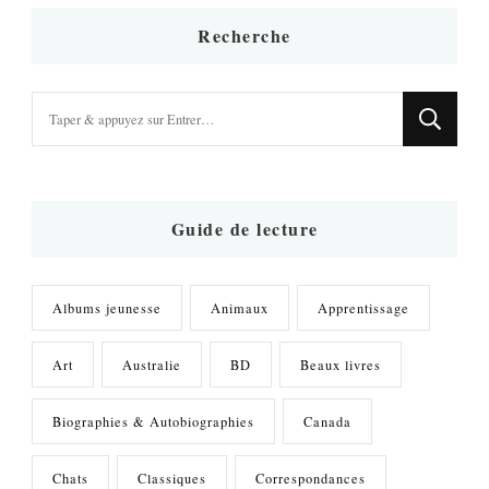
Recherche
Vous
recherchiez
quelque
chose
?
Guide de lecture
Albums jeunesse
Animaux
Apprentissage
Art
Australie
BD
Beaux livres
Biographies & Autobiographies
Canada
Chats
Classiques
Correspondances