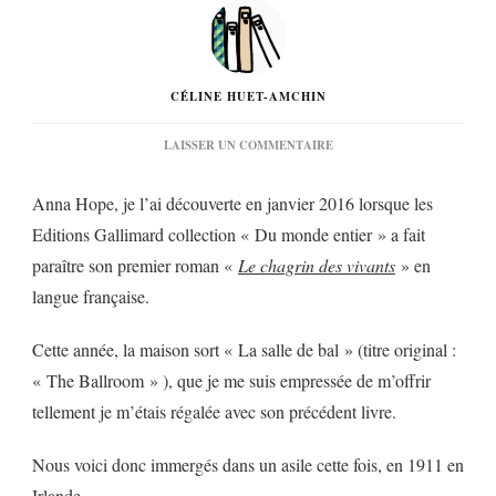
CÉLINE HUET-AMCHIN
SUR
LAISSER UN COMMENTAIRE
« LA
SALLE
Anna Hope, je l’ai découverte en janvier 2016 lorsque les
DE
BAL »
Editions Gallimard collection « Du monde entier » a fait
D’ANNA
paraître son premier roman «
Le chagrin des vivants
» en
HOPE…
langue française.
Cette année, la maison sort « La salle de bal » (titre original :
« The Ballroom » ), que je me suis empressée de m’offrir
tellement je m’étais régalée avec son précédent livre.
Nous voici donc immergés dans un asile cette fois, en 1911 en
Irlande.