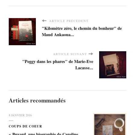
ARTICLE PRÉCÉDENT
"Kilomètre zéro, le chemin du bonheur" de
Maud Ankaoua...
ARTICLE SUIVANT
"Peggy dans les phares" de Marie-Eve
Lacasse...
Articles recommandés
8 JANVIER 2016
COUPS DE COEUR
« Buvard, une biographie de Caroline