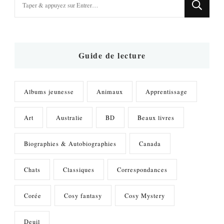
recherchiez
quelque
chose
?
Guide de lecture
Albums jeunesse
Animaux
Apprentissage
Art
Australie
BD
Beaux livres
Biographies & Autobiographies
Canada
Chats
Classiques
Correspondances
Corée
Cosy fantasy
Cosy Mystery
Deuil