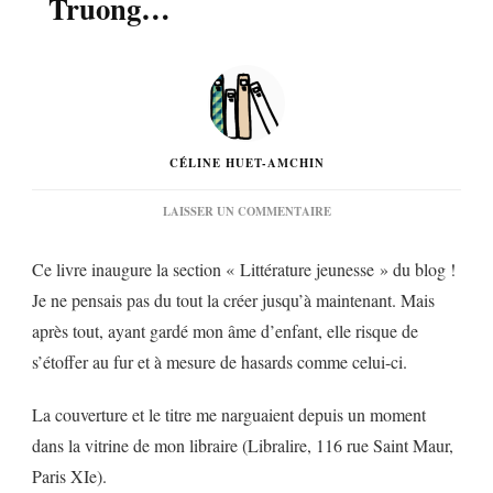
Truong…
CÉLINE HUET-AMCHIN
SUR
LAISSER UN COMMENTAIRE
« LA
CLOCHETTE
Ce livre inaugure la section « Littérature jeunesse » du blog !
DU
MANDARIN »
Je ne pensais pas du tout la créer jusqu’à maintenant. Mais
D’AGNÈS
après tout, ayant gardé mon âme d’enfant, elle risque de
LAROCHE
ET
s’étoffer au fur et à mesure de hasards comme celui-ci.
MARCELINO
TRUONG…
La couverture et le titre me narguaient depuis un moment
dans la vitrine de mon libraire (Libralire, 116 rue Saint Maur,
Paris XIe).