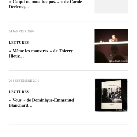
« Ce qui ne nous tue pas… » de Carole
Declercq…
24 JANVIER 2019
LECTURES
« Même les monstres » de Thierry
Illouz…
26 SEPTEMBRE 2016
LECTURES
« Vous » de Dominique-Emmanuel
Blanchard…