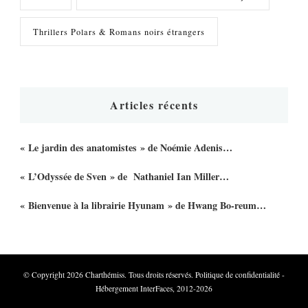
Thrillers Polars & Romans noirs étrangers
Articles récents
« Le jardin des anatomistes » de Noémie Adenis…
« L’Odyssée de Sven » de Nathaniel Ian Miller…
« Bienvenue à la librairie Hyunam » de Hwang Bo-reum…
© Copyright 2026
Charthémiss
. Tous droits réservés.
Politique de confidentialité
-
Hébergement InterFaces, 2012-2026