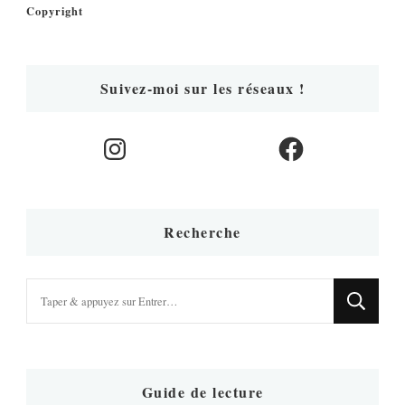
Copyright
Suivez-moi sur les réseaux !
Instagram
Facebook
Recherche
Vous
recherchiez
quelque
chose
?
Guide de lecture