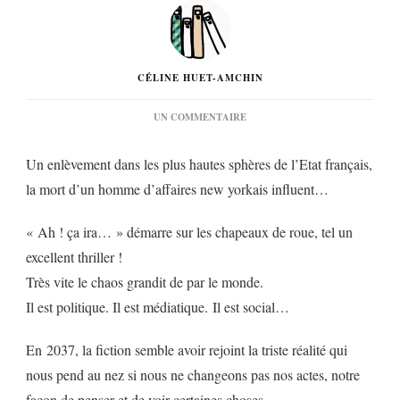
CÉLINE HUET-AMCHIN
SUR
UN COMMENTAIRE
« AH
!
Un enlèvement dans les plus hautes sphères de l’Etat français,
ÇA
IRA… »
la mort d’un homme d’affaires new yorkais influent…
DE
DENIS
LACHAUD…
« Ah ! ça ira… » démarre sur les chapeaux de roue, tel un
excellent thriller !
Très vite le chaos grandit de par le monde.
Il est politique. Il est médiatique. Il est social…
En 2037, la fiction semble avoir rejoint la triste réalité qui
nous pend au nez si nous ne changeons pas nos actes, notre
façon de penser et de voir certaines choses.