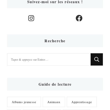
Suivez-moi sur les réseaux !
Instagram
Facebook
Recherche
Vous
recherchiez
quelque
chose
?
Guide de lecture
Albums jeunesse
Animaux
Apprentissage