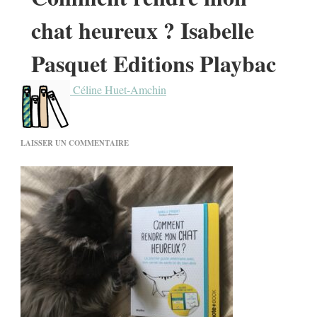
chat heureux ? Isabelle
Pasquet Editions Playbac
Céline Huet-Amchin
SUR
LAISSER UN COMMENTAIRE
COMMENT
RENDRE
MON
CHAT
HEUREUX
?
ISABELLE
PASQUET
EDITIONS
PLAYBAC