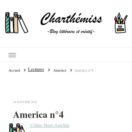
Lectures
Accueil
America
America n°4
24 JANVIER 2018
America n°4
Céline Huet-Amchin