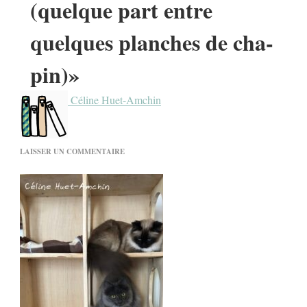
(quelque part entre
quelques planches de cha-
pin)»
Céline Huet-Amchin
SUR
LAISSER UN COMMENTAIRE
«JE
VAIS
BIEN,
TOUT
VA
BIEN
(QUELQUE
PART
ENTRE
QUELQUES
PLANCHES
DE