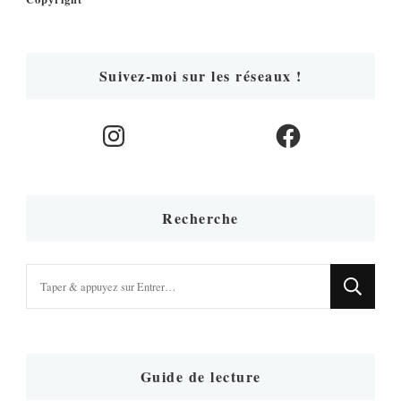
Suivez-moi sur les réseaux !
Instagram
Facebook
Recherche
Vous
recherchiez
quelque
chose
?
Guide de lecture