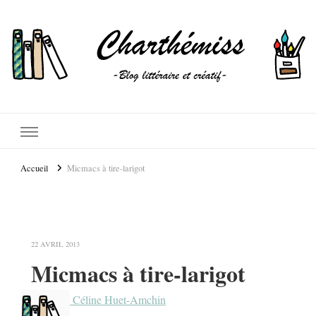
Accueil
Micmacs à tire-larigot
22 AVRIL 2013
Micmacs à tire-larigot
Céline Huet-Amchin