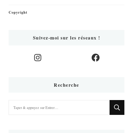
Copyright
Suivez-moi sur les réseaux !
Instagram
Facebook
Recherche
Vous
recherchiez
quelque
chose