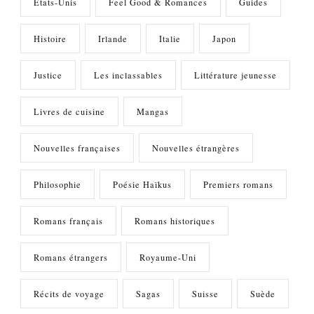
Etats-Unis
Feel Good & Romances
Guides
Histoire
Irlande
Italie
Japon
Justice
Les inclassables
Littérature jeunesse
Livres de cuisine
Mangas
Nouvelles françaises
Nouvelles étrangères
Philosophie
Poésie Haïkus
Premiers romans
Romans français
Romans historiques
Romans étrangers
Royaume-Uni
Récits de voyage
Sagas
Suisse
Suède