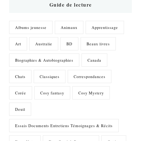
?
Guide de lecture
Albums jeunesse
Animaux
Apprentissage
Art
Australie
BD
Beaux livres
Biographies & Autobiographies
Canada
Chats
Classiques
Correspondances
Corée
Cosy fantasy
Cosy Mystery
Deuil
Essais Documents Entretiens Témoignages & Récits